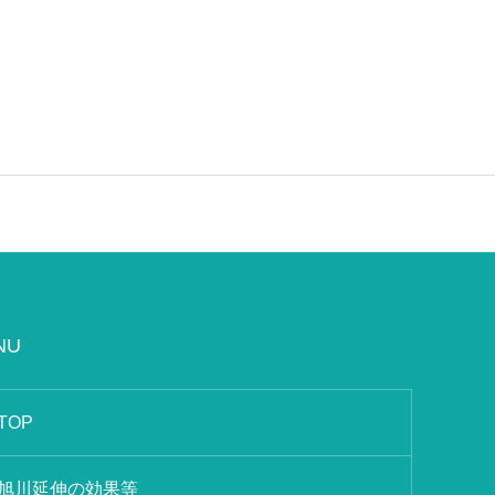
NU
TOP
旭川延伸の効果等