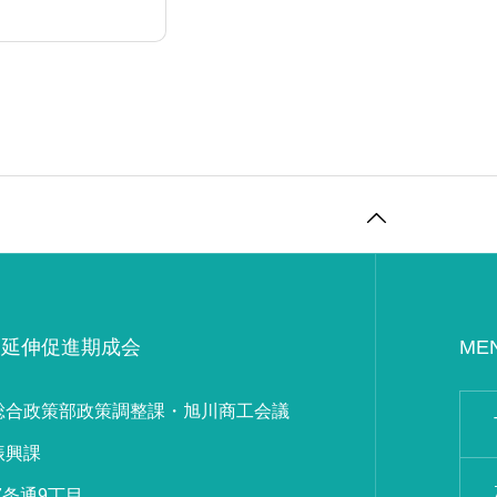
川延伸促進期成会
ME
総合政策部政策調整課・旭川商工会議
振興課
市7条通9丁目