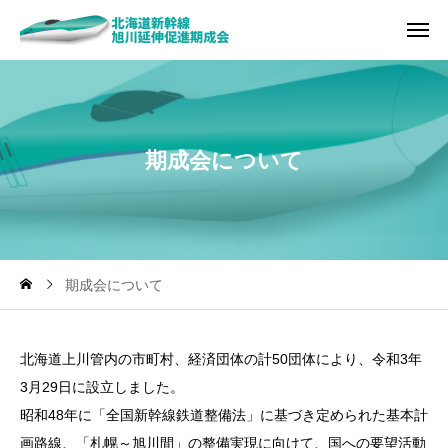
期
成
会
に
つ
い
て
期成会について
北海道上川管内の市町村、経済団体の計50団体により、令和3年
3月29日に設立しました。
昭和48年に「全国新幹線鉄道整備法」に基づき定められた基本計
画路線、「札幌～旭川間」の整備実現に向けて、国への要望活動